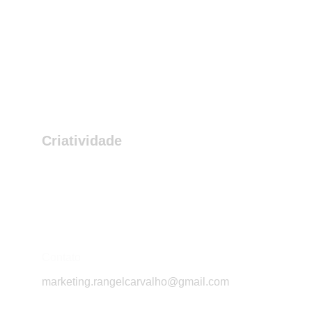
Criatividade
Camisetas personalizadas com silkscreen e 
DTF.
Contato
marketing.rangelcarvalho@gmail.com
+55 11 99714-6304